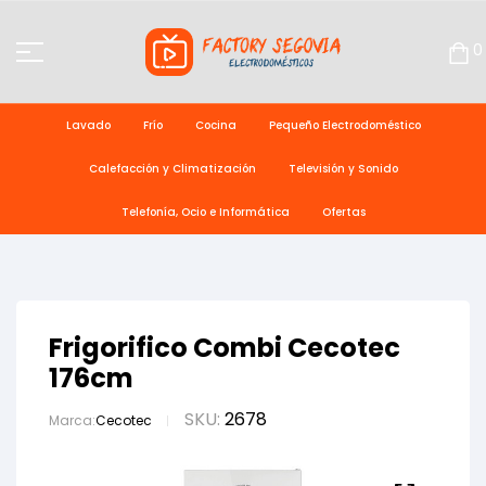
0
Lavado
Frío
Cocina
Pequeño Electrodoméstico
Calefacción y Climatización
Televisión y Sonido
Telefonía, Ocio e Informática
Ofertas
Frigorifico Combi Cecotec
176cm
SKU:
2678
Marca:
Cecotec