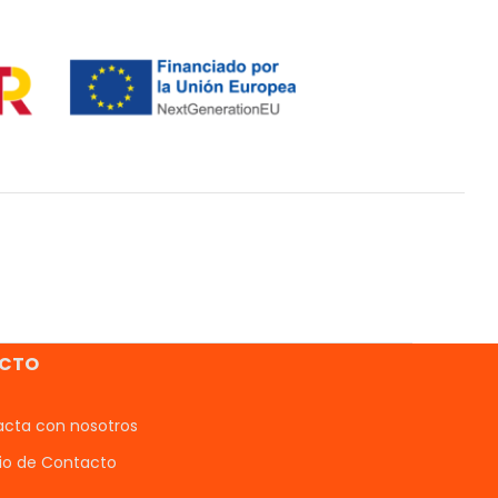
CTO
cta con nosotros
io de Contacto