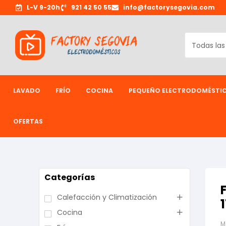
L-V 9-20h
921 42 50 55
info@factorysegovia.com
LAVADO
FRÍO
COCINA
PEQUEÑO ELECTRODOMÉSTI
OFERTAS
Categorías
Calefacción y Climatización
Cocina
M