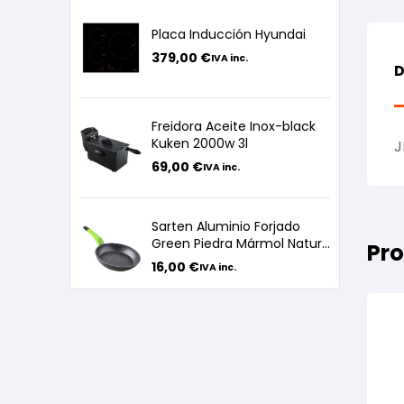
Placa Inducción Hyundai
379,00
€
IVA inc.
D
Freidora Aceite Inox-black
Kuken 2000w 3l
J
69,00
€
IVA inc.
Sarten Aluminio Forjado
Green Piedra Mármol Nature
Pro
24cm
16,00
€
IVA inc.