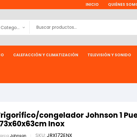
INICIO
QUIÉNES SOM
Todas las Categorías
CO
CALEFACCIÓN Y CLIMATIZACIÓN
TELEVISIÓN Y SONIDO
Frigorifico/congelador Johnson 1 Pue
173x60x63cm Inox
SKU:
JRX172ENX
arca:
Johnson