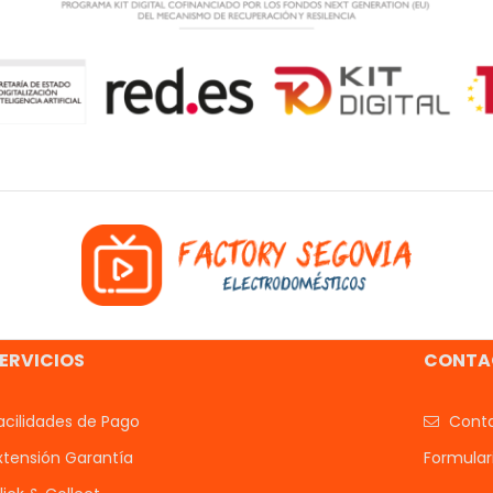
ERVICIOS
CONTA
acilidades de Pago
Conta
xtensión Garantía
Formular