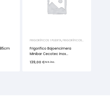
FRIGORÍFICOS 1 PUERTA
,
FRIGORÍFICOS
BAJOENCIMERA
 185cm
Frigorifico Bajoencimera
Minibar Cecotec Inox
S/congelador
139,00
€
IVA inc.