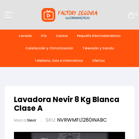
0
Lavado
Frío
Cocina
Pequeño Electrodoméstico
Calefacción y Climatización
Televisión y Sonido
Telefonía, Ocio e Informática
Ofertas
Lavadora Nevir 8 Kg Blanca
Clase A
SKU:
NVRWMFL1280INABC
Marca:
Nevir