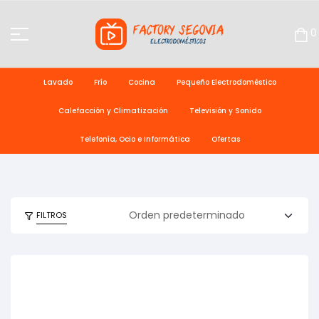
0
Lavado
Frío
Cocina
Pequeño Electrodoméstico
Calefacción y Climatización
Televisión y Sonido
Telefonía, Ocio e Informática
Ofertas
FILTROS