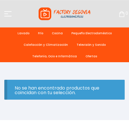
0
Lavado
Frío
Cocina
Pequeño Electrodoméstico
Calefacción y Climatización
Televisión y Sonido
Telefonía, Ocio e Informática
Ofertas
No se han encontrado productos que
coincidan con tu selección.