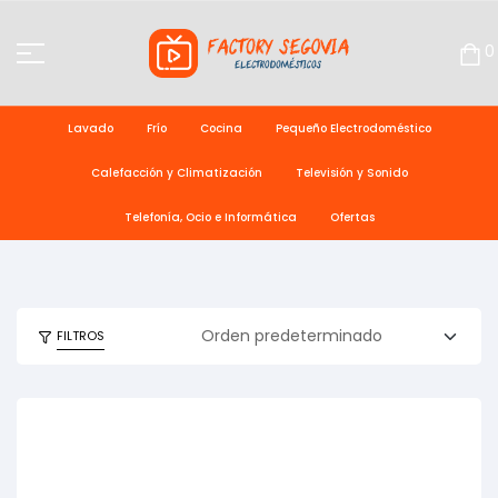
0
Lavado
Frío
Cocina
Pequeño Electrodoméstico
Calefacción y Climatización
Televisión y Sonido
Telefonía, Ocio e Informática
Ofertas
FILTROS