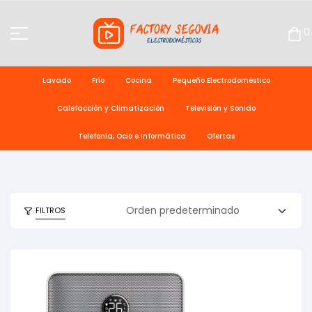
0
Lavado
Frío
Cocina
Pequeño Electrodoméstico
Calefacción y Climatización
Televisión y Sonido
Telefonía, Ocio e Informática
Ofertas
FILTROS