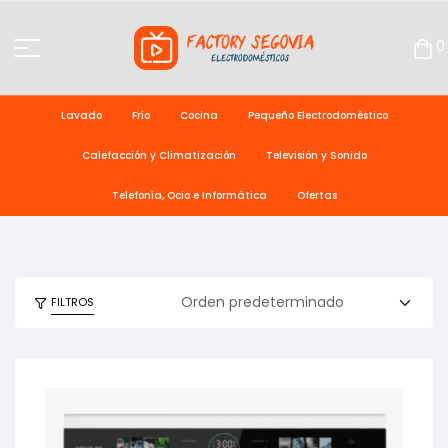
0
Lavado
Frío
Cocina
Pequeño Electrodoméstico
Calefacción y Climatización
Televisión y Sonido
Telefonía, Ocio e Informática
Ofertas
FILTROS