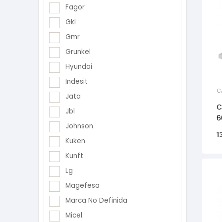
Fagor
Gkl
Gmr
Grunkel
Hyundai
Indesit
C
Jata
C
Jbl
6
Johnson
1
Kuken
Kunft
Lg
Magefesa
Marca No Definida
Micel