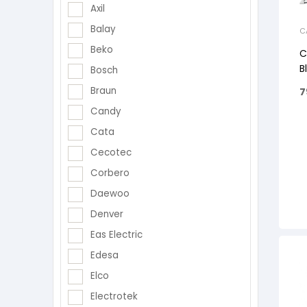
Axil
Balay
C
Beko
C
B
Bosch
Braun
7
Candy
Cata
Cecotec
Corbero
Daewoo
Denver
Eas Electric
Edesa
Elco
Electrotek