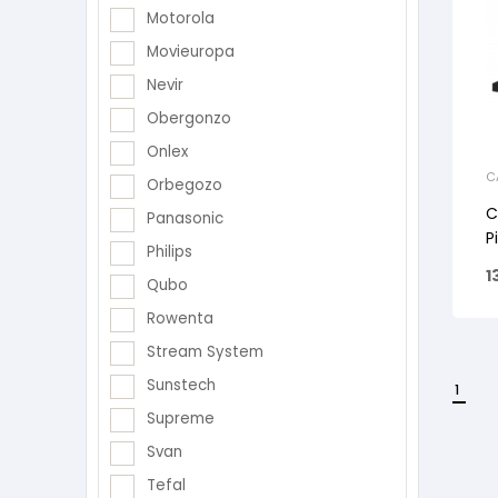
Motorola
Movieuropa
Nevir
Obergonzo
Onlex
C
Orbegozo
C
Panasonic
P
Philips
1
Qubo
Rowenta
Stream System
Sunstech
1
Supreme
Svan
Tefal