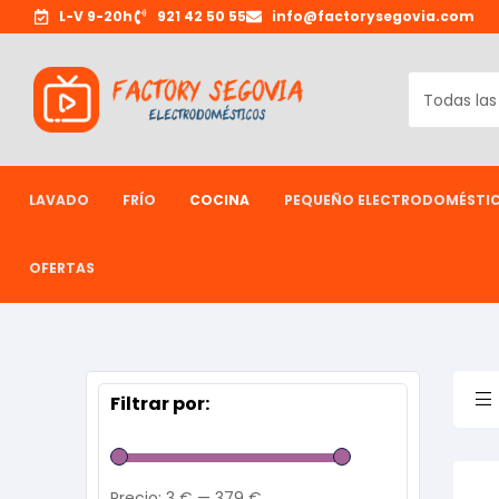
L-V 9-20h
921 42 50 55
info@factorysegovia.com
LAVADO
FRÍO
COCINA
PEQUEÑO ELECTRODOMÉSTI
OFERTAS
Filtrar por:
Precio:
3 €
—
379 €