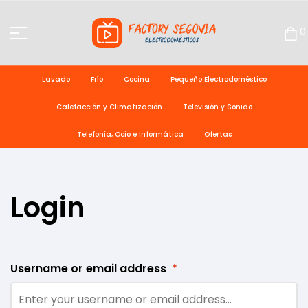
0
Lavado
Frío
Cocina
Pequeño Electrodoméstico
Calefacción y Climatización
Televisión y Sonido
Telefonía, Ocio e Informática
Ofertas
Login
Username or email address
*