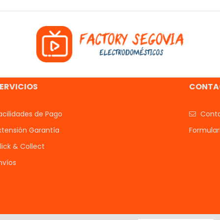
ERVICIOS
CONTA
acilidades de Pago
Conta
xtensión Garantía
Formular
lick & Collect
nvíos