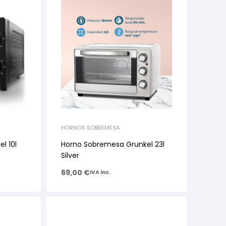
HORNOS SOBREMESA
l 10l
Horno Sobremesa Grunkel 23l
Silver
69,00
€
IVA inc.