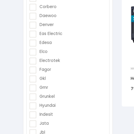
Corbero
Daewoo
Denver
Eas Electric
Edesa
Elco
Electrotek
H
Fagor
H
Gkl
Gmr
7
Grunkel
Hyundai
Indesit
Jata
Jbl