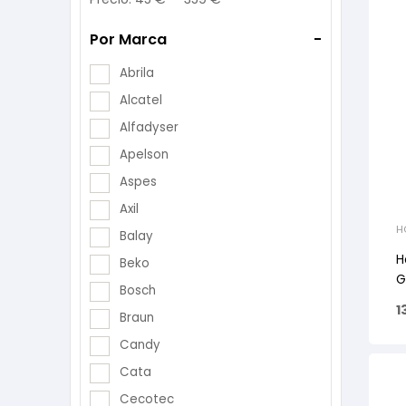
Por Marca
-
Abrila
Alcatel
Alfadyser
Apelson
Aspes
Axil
H
Balay
H
Beko
G
Bosch
1
Braun
Candy
Cata
Cecotec