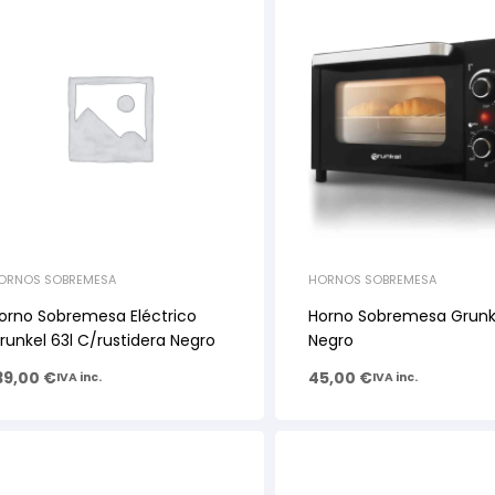
ORNOS SOBREMESA
HORNOS SOBREMESA
orno Sobremesa Eléctrico
Horno Sobremesa Grunke
runkel 63l C/rustidera Negro
Negro
39,00
€
45,00
€
IVA inc.
IVA inc.