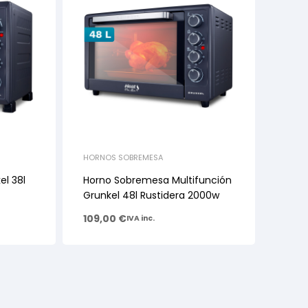
HORNOS SOBREMESA
l 38l
Horno Sobremesa Multifunción
Grunkel 48l Rustidera 2000w
109,00
€
IVA inc.