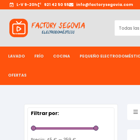
L-V 9-20h
921 42 50 55
info@factorysegovia.com
LAVADO
FRÍO
COCINA
PEQUEÑO ELECTRODOMÉSTI
OFERTAS
Filtrar por:
Precio:
45 €
—
359 €