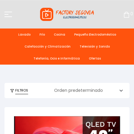
0
Lavado
Frío
Cocina
Pequeño Electrodoméstico
Calefacción y Climatización
Televisión y Sonido
Telefonía, Ocio e Informática
Ofertas
FILTROS