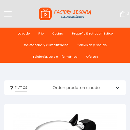
0
Lavado
Frío
Cocina
Pequeño Electrodoméstico
Calefacción y Climatización
Televisión y Sonido
Telefonía, Ocio e Informática
Ofertas
FILTROS