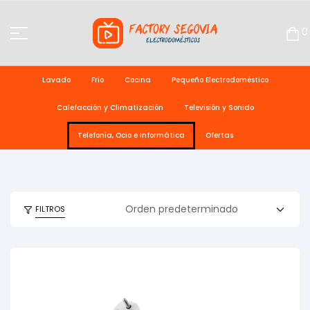
0
Lavado
Frío
Cocina
Pequeño Electrodoméstico
Calefacción y Climatización
Televisión y Sonido
Telefonía, Ocio e Informática
Ofertas
FILTROS