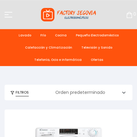
0
Lavado
Frío
Cocina
Pequeño Electrodoméstico
Calefacción y Climatización
Televisión y Sonido
Telefonía, Ocio e Informática
Ofertas
FILTROS