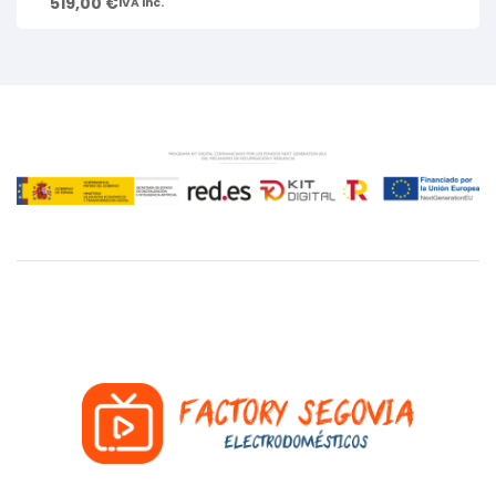
519,00
€
IVA inc.