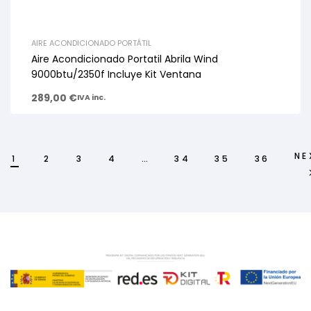
AIRE ACONDICIONADO PORTÁTIL
Aire Acondicionado Portatil Abrila Wind
9000btu/2350f Incluye Kit Ventana
289,00
€
IVA inc.
NE
1
2
3
4
…
34
35
36