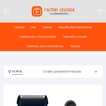
0
Lavado
Frío
Cocina
Pequeño Electrodoméstico
Calefacción y Climatización
Televisión y Sonido
Telefonía, Ocio e Informática
Ofertas
FILTROS