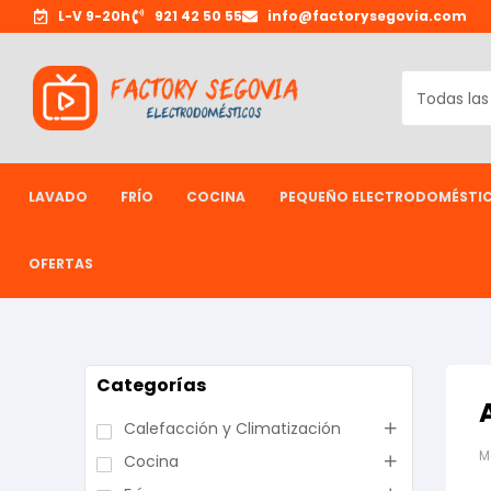
L-V 9-20h
921 42 50 55
info@factorysegovia.com
LAVADO
FRÍO
COCINA
PEQUEÑO ELECTRODOMÉSTI
OFERTAS
Categorías
Calefacción y Climatización
M
Cocina