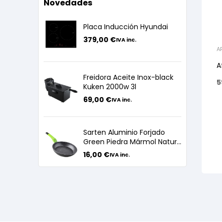
Novedades
Placa Inducción Hyundai
379,00
€
IVA inc.
A
A
Freidora Aceite Inox-black
5
Kuken 2000w 3l
69,00
€
IVA inc.
Sarten Aluminio Forjado
Green Piedra Mármol Nature
24cm
16,00
€
IVA inc.