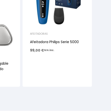
AFEITADORAS
Afeitadora Philips Serie 5000
99,00
€
IVA inc.
gable
do