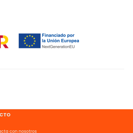
CTO
cta con nosotros