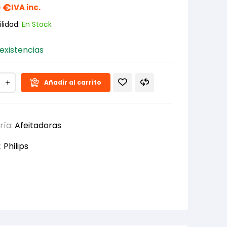
0
€
IVA inc.
lidad:
En Stock
existencias
Añadir al carrito
ría:
Afeitadoras
:
Philips