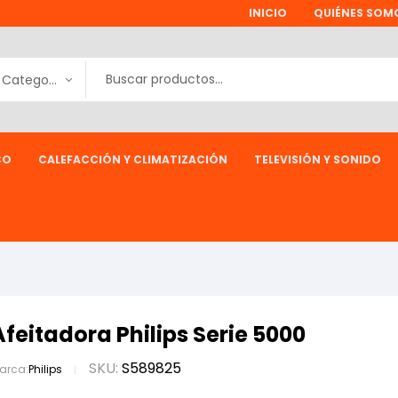
INICIO
QUIÉNES SOM
Todas las Categorías
CO
CALEFACCIÓN Y CLIMATIZACIÓN
TELEVISIÓN Y SONIDO
Afeitadora Philips Serie 5000
SKU:
S589825
arca:
Philips