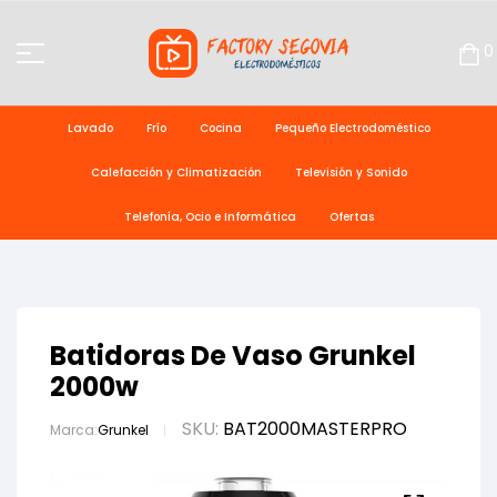
0
Lavado
Frío
Cocina
Pequeño Electrodoméstico
Calefacción y Climatización
Televisión y Sonido
Telefonía, Ocio e Informática
Ofertas
Batidoras De Vaso Grunkel
2000w
SKU:
BAT2000MASTERPRO
Marca:
Grunkel