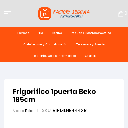
0
Lavado
Frío
Cocina
Pequeño Electrodoméstico
Calefacción y Climatización
Televisión y Sonido
Telefonía, Ocio e Informática
Ofertas
Frigorifico 1puerta Beko
185cm
SKU:
B1RMLNE444XB
Marca:
Beko