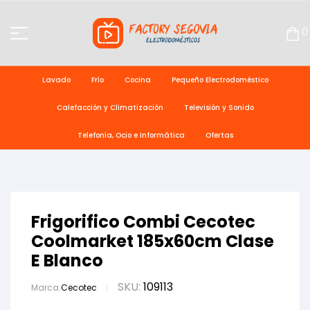
0
Lavado
Frío
Cocina
Pequeño Electrodoméstico
Calefacción y Climatización
Televisión y Sonido
Telefonía, Ocio e Informática
Ofertas
Frigorifico Combi Cecotec
Coolmarket 185x60cm Clase
E Blanco
SKU:
109113
Marca:
Cecotec