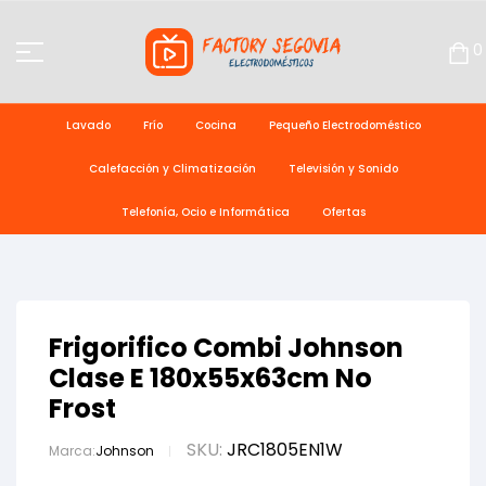
0
Lavado
Frío
Cocina
Pequeño Electrodoméstico
Calefacción y Climatización
Televisión y Sonido
Telefonía, Ocio e Informática
Ofertas
Frigorifico Combi Johnson
Clase E 180x55x63cm No
Frost
SKU:
JRC1805EN1W
Marca:
Johnson