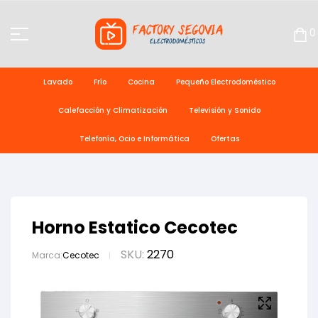
0
Lavado
Frío
Cocina
Pequeño Electrodoméstico
Calefacción y Climatización
Televisión y Sonido
Telefonía, Ocio e Informática
Ofertas
Horno Estatico Cecotec
SKU:
2270
Marca:
Cecotec