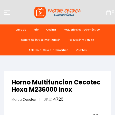
0
Lavado
Frío
Cocina
Pequeño Electrodoméstico
Calefacción y Climatización
Televisión y Sonido
Telefonía, Ocio e Informática
Ofertas
Horno Multifuncion Cecotec
Hexa M236000 Inox
SKU:
4726
Marca:
Cecotec