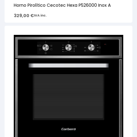
Horno Pirolítico Cecotec Hexa P526000 Inox A
329,00
€
IVA inc.