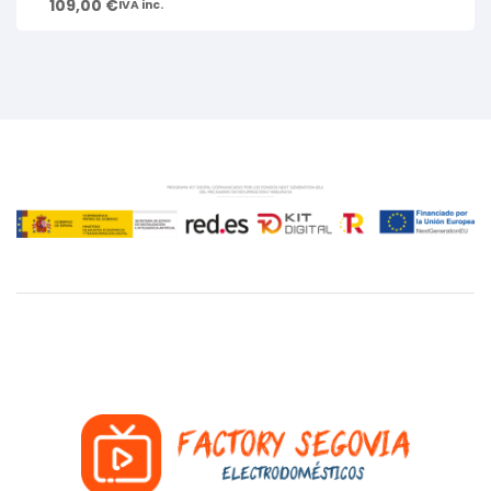
109,00
€
IVA inc.