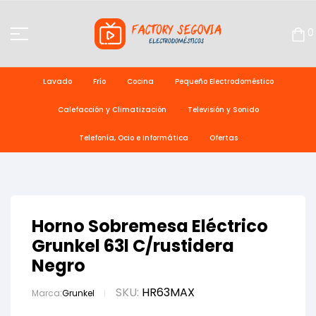
0
Lavado
Frío
Cocina
Pequeño Electrodoméstico
Calefacción y Climatización
Televisión y Sonido
Telefonía, Ocio e Informática
Ofertas
Horno Sobremesa Eléctrico
Grunkel 63l C/rustidera
Negro
SKU:
HR63MAX
Marca:
Grunkel