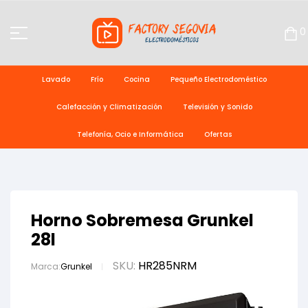
0
Lavado
Frío
Cocina
Pequeño Electrodoméstico
Calefacción y Climatización
Televisión y Sonido
Telefonía, Ocio e Informática
Ofertas
Horno Sobremesa Grunkel
28l
SKU:
HR285NRM
Marca:
Grunkel