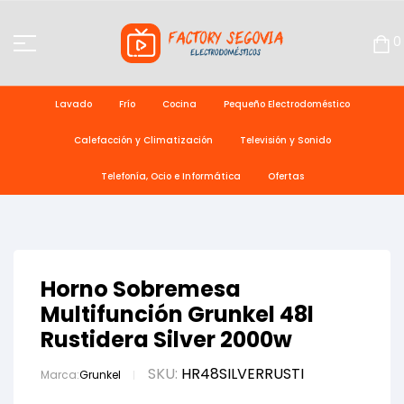
0
Lavado
Frío
Cocina
Pequeño Electrodoméstico
Calefacción y Climatización
Televisión y Sonido
Telefonía, Ocio e Informática
Ofertas
Horno Sobremesa
Multifunción Grunkel 48l
Rustidera Silver 2000w
SKU:
HR48SILVERRUSTI
Marca:
Grunkel