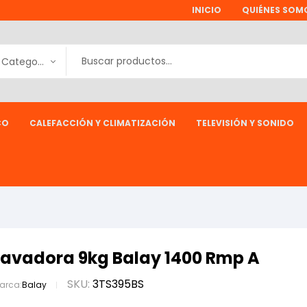
INICIO
QUIÉNES SOM
Todas las Categorías
CO
CALEFACCIÓN Y CLIMATIZACIÓN
TELEVISIÓN Y SONIDO
Lavadora 9kg Balay 1400 Rmp A
SKU:
3TS395BS
arca:
Balay