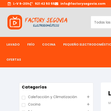
L-V 9-20h
921 42 50 55
info@factorysegovia.com
LAVADO
FRÍO
COCINA
PEQUEÑO ELECTRODOMÉSTI
OFERTAS
Categorías
Calefacción y Climatización
M
Cocina