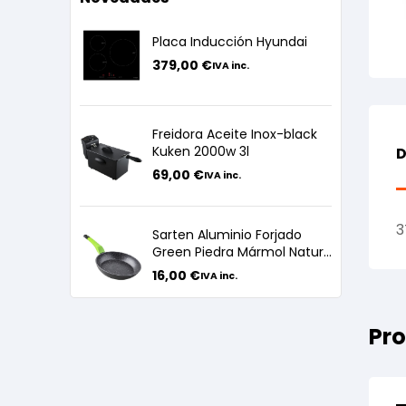
Placa Inducción Hyundai
379,00
€
IVA inc.
Freidora Aceite Inox-black
Kuken 2000w 3l
D
69,00
€
IVA inc.
3
Sarten Aluminio Forjado
Green Piedra Mármol Nature
24cm
16,00
€
IVA inc.
Pro