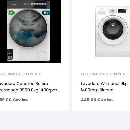
AVADORAS CARGA FRONTAL
LAVADORAS CARGA FRONTAL
avadora Cecotec Bolero
Lavadora Whirlpool 9kg
resscode 8900 8kg 1400rpm
1400rpm Blanca
lase A
59,00
€
449,00
€
IVA inc.
IVA inc.