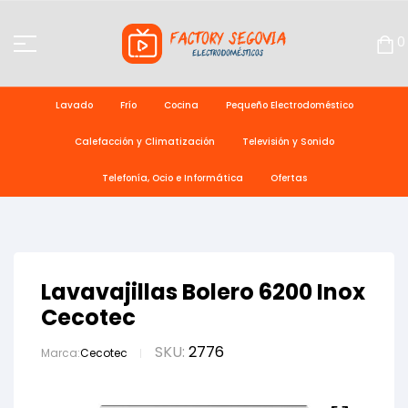
0
Lavado
Frío
Cocina
Pequeño Electrodoméstico
Calefacción y Climatización
Televisión y Sonido
Telefonía, Ocio e Informática
Ofertas
Lavavajillas Bolero 6200 Inox
Cecotec
SKU:
2776
Marca:
Cecotec