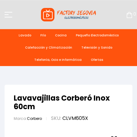
0
Lavado
Frío
Cocina
Pequeño Electrodoméstico
Calefacción y Climatización
Televisión y Sonido
Telefonía, Ocio e Informática
Ofertas
Lavavajillas Corberó Inox
60cm
SKU:
CLVM605X
Marca:
Corbero