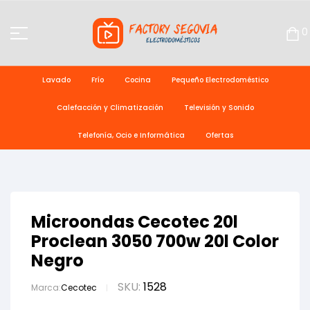
0
Lavado
Frío
Cocina
Pequeño Electrodoméstico
Calefacción y Climatización
Televisión y Sonido
Telefonía, Ocio e Informática
Ofertas
Microondas Cecotec 20l
Proclean 3050 700w 20l Color
Negro
SKU:
1528
Marca:
Cecotec