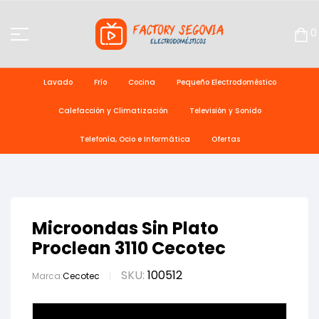
0
Lavado
Frío
Cocina
Pequeño Electrodoméstico
Calefacción y Climatización
Televisión y Sonido
Telefonía, Ocio e Informática
Ofertas
Microondas Sin Plato
Proclean 3110 Cecotec
SKU:
100512
Marca:
Cecotec