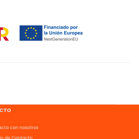
CTO
cta con nosotros
io de Contacto