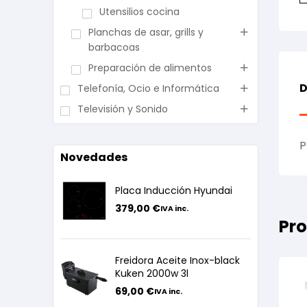
Utensilios cocina
Planchas de asar, grills y
barbacoas
Preparación de alimentos
D
Telefonía, Ocio e Informática
Televisión y Sonido
P
Novedades
Placa Inducción Hyundai
379,00
€
IVA inc.
Pro
Freidora Aceite Inox-black
Kuken 2000w 3l
69,00
€
IVA inc.