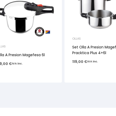
OLLAS
LLAS
Set Olla A Presion Mage
Pracktica Plus 4+6l
lla A Presion Magefesa 6l
119,00
€
IVA inc.
9,00
€
IVA inc.