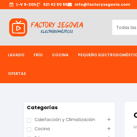
L-V 9-20h
921 42 50 55
info@factorysegovia.com
LAVADO
FRÍO
COCINA
PEQUEÑO ELECTRODOMÉSTI
OFERTAS
Categorías
Calefacción y Climatización
M
Cocina