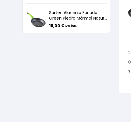
Sarten Aluminio Forjado
Green Piedra Mármol Nature
24cm
16,00
€
IVA inc.
O
O
7