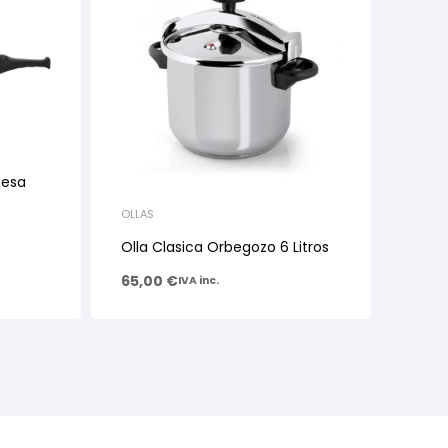
fesa
OLLAS
Olla Clasica Orbegozo 6 Litros
65,00
€
IVA inc.