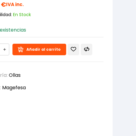
0
€
IVA inc.
lidad:
En Stock
existencias
Añadir al carrito
ría:
Ollas
:
Magefesa