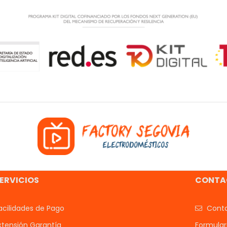
ERVICIOS
CONTA
acilidades de Pago
Conta
xtensión Garantía
Formular