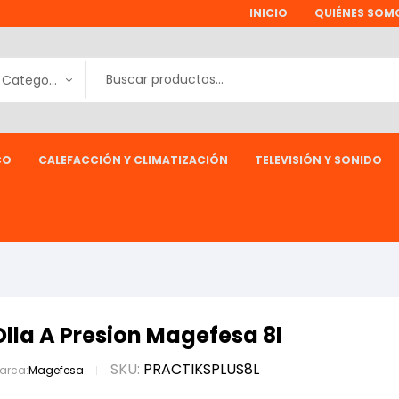
INICIO
QUIÉNES SOM
Todas las Categorías
CO
CALEFACCIÓN Y CLIMATIZACIÓN
TELEVISIÓN Y SONIDO
Olla A Presion Magefesa 8l
SKU:
PRACTIKSPLUS8L
arca:
Magefesa