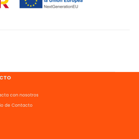
CTO
cta con nosotros
io de Contacto