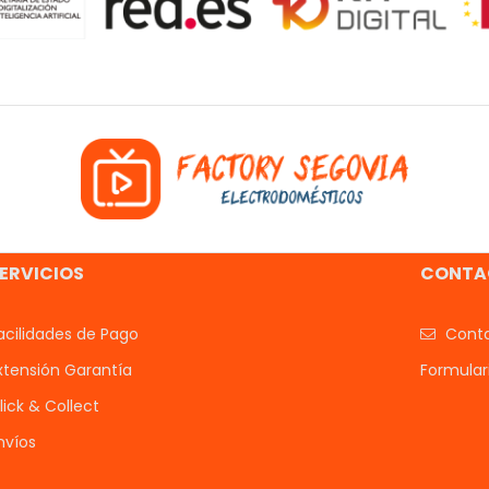
ERVICIOS
CONTA
acilidades de Pago
Conta
xtensión Garantía
Formular
lick & Collect
nvíos