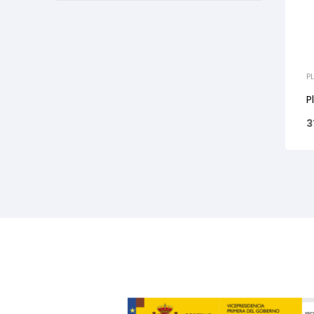
P
P
3