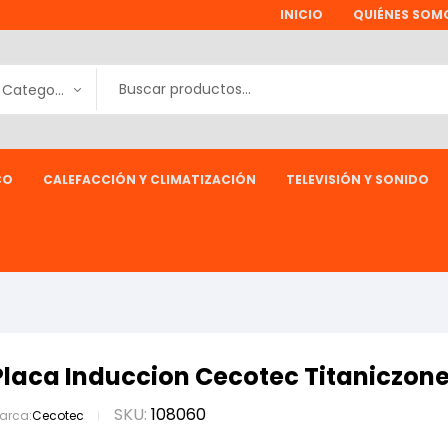
INICIO
QUIÉNES SOM
Todas las Categorías
CO
CALEFACCIÓN Y CLIMATIZACIÓN
TELEVISIÓN Y SONIDO
Placa Induccion Cecotec Titaniczon
SKU:
108060
arca:
Cecotec