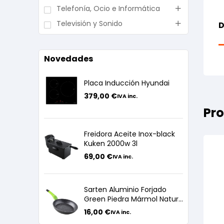
Telefonía, Ocio e Informática
Televisión y Sonido
D
Novedades
Placa Inducción Hyundai
379,00
€
IVA inc.
Pro
Freidora Aceite Inox-black
Kuken 2000w 3l
69,00
€
IVA inc.
Sarten Aluminio Forjado
Green Piedra Mármol Nature
24cm
16,00
€
IVA inc.