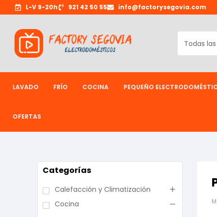
L-V 9-20h
921 42 50 55
info@factorysegovia.com
LAVADO
FRÍO
COCINA
PEQUEÑO ELECTRODOMÉSTI
OFERTAS
Categorías
Calefacción y Climatización
M
Cocina