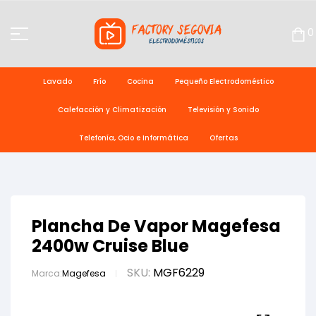
0
Lavado
Frío
Cocina
Pequeño Electrodoméstico
Calefacción y Climatización
Televisión y Sonido
Telefonía, Ocio e Informática
Ofertas
Plancha De Vapor Magefesa
2400w Cruise Blue
SKU:
MGF6229
Marca:
Magefesa