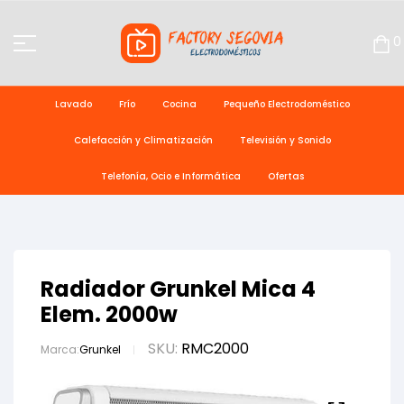
0
Lavado
Frío
Cocina
Pequeño Electrodoméstico
Calefacción y Climatización
Televisión y Sonido
Telefonía, Ocio e Informática
Ofertas
Radiador Grunkel Mica 4
Elem. 2000w
SKU:
RMC2000
Marca:
Grunkel