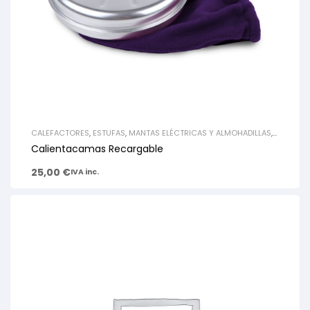
CALEFACTORES
,
ESTUFAS
,
MANTAS ELÉCTRICAS Y ALMOHADILLAS
,
RADIADORES
Calientacamas Recargable
25,00
€
IVA inc.