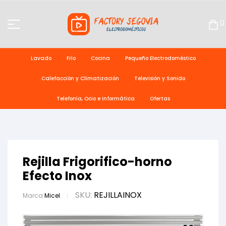
0
Lavado
Frío
Cocina
Pequeño Electrodoméstico
Calefacción y Climatización
Televisión y Sonido
Telefonía, Ocio e Informática
Ofertas
Rejilla Frigorifico-horno
Efecto Inox
SKU:
REJILLAINOX
Marca:
Micel