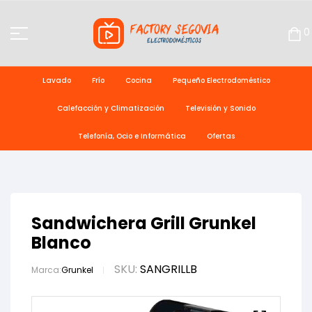
0
Lavado
Frío
Cocina
Pequeño Electrodoméstico
Calefacción y Climatización
Televisión y Sonido
Telefonía, Ocio e Informática
Ofertas
Sandwichera Grill Grunkel
Blanco
SKU:
SANGRILLB
Marca:
Grunkel