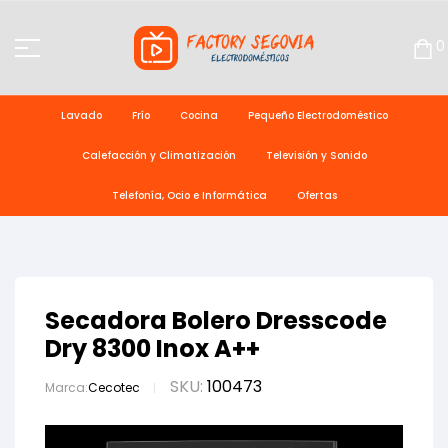
0
Lavado
Frío
Cocina
Pequeño Electrodoméstico
Calefacción y Climatización
Televisión y Sonido
Telefonía, Ocio e Informática
Ofertas
Secadora Bolero Dresscode
Dry 8300 Inox A++
SKU:
100473
Marca:
Cecotec