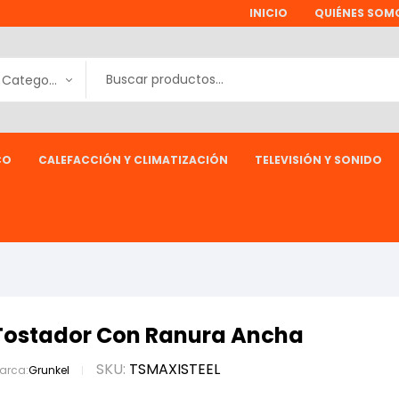
INICIO
QUIÉNES SOM
Todas las Categorías
CO
CALEFACCIÓN Y CLIMATIZACIÓN
TELEVISIÓN Y SONIDO
Tostador Con Ranura Ancha
SKU:
TSMAXISTEEL
arca:
Grunkel