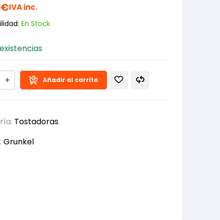
0
€
IVA inc.
lidad:
En Stock
existencias
Añadir al carrito
ría:
Tostadoras
:
Grunkel