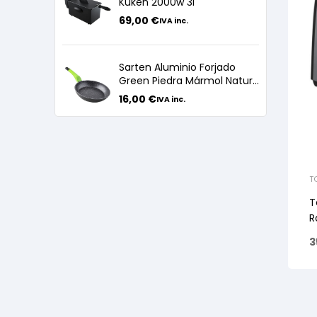
Kuken 2000w 3l
69,00
€
IVA inc.
Sarten Aluminio Forjado
Green Piedra Mármol Nature
24cm
16,00
€
IVA inc.
T
T
R
3