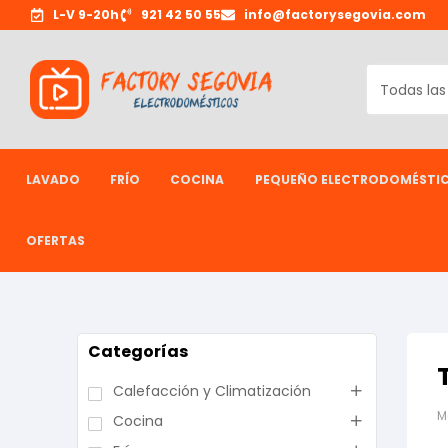
L-V 9-20h
921 42 50 55
info@factorysegovia.com
LAVADO
FRÍO
COCINA
PEQUEÑO ELECTRODOMÉSTI
OFERTAS
Categorías
Calefacción y Climatización
M
Cocina