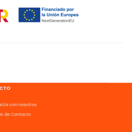
CTO
cta con nosotros
io de Contacto