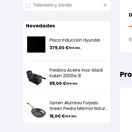
Televisión y Sonido
D
Novedades
1
Placa Inducción Hyundai
379,00
€
IVA inc.
Freidora Aceite Inox-black
Pro
Kuken 2000w 3l
69,00
€
IVA inc.
Sarten Aluminio Forjado
Green Piedra Mármol Nature
24cm
16,00
€
IVA inc.