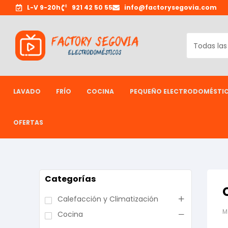
L-V 9-20h
921 42 50 55
info@factorysegovia.com
LAVADO
FRÍO
COCINA
PEQUEÑO ELECTRODOMÉSTI
OFERTAS
Categorías
Calefacción y Climatización
M
Cocina