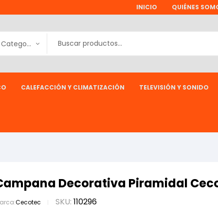
INICIO
QUIÉNES SOM
Todas las Categorías
CO
CALEFACCIÓN Y CLIMATIZACIÓN
TELEVISIÓN Y SONIDO
Campana Decorativa Piramidal Cec
SKU:
110296
arca:
Cecotec