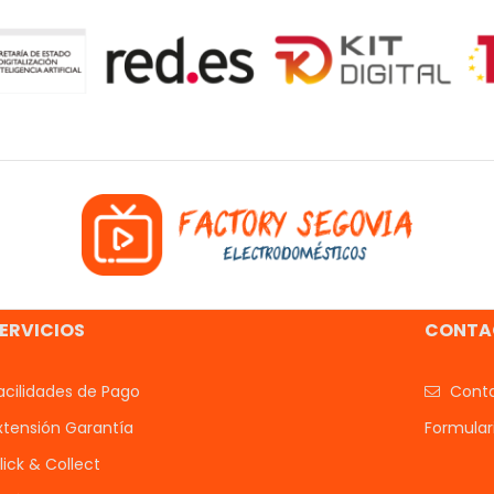
ERVICIOS
CONTA
acilidades de Pago
Conta
xtensión Garantía
Formular
lick & Collect