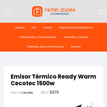
0
Lavado
Frío
Cocina
Pequeño Electrodoméstico
Calefacción y Climatización
Televisión y Sonido
Telefonía, Ocio e Informática
Ofertas
Emisor Térmico Ready Warm
Cecotec 1500w
SKU:
5375
Marca:
Cecotec