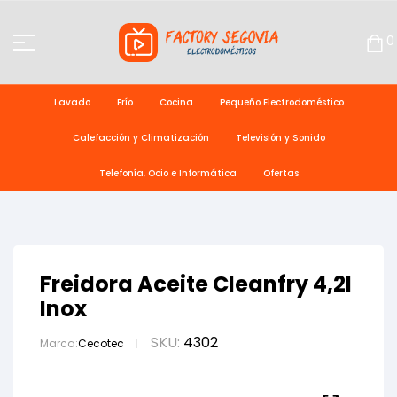
0
Lavado
Frío
Cocina
Pequeño Electrodoméstico
Calefacción y Climatización
Televisión y Sonido
Telefonía, Ocio e Informática
Ofertas
Freidora Aceite Cleanfry 4,2l
Inox
SKU:
4302
Marca:
Cecotec